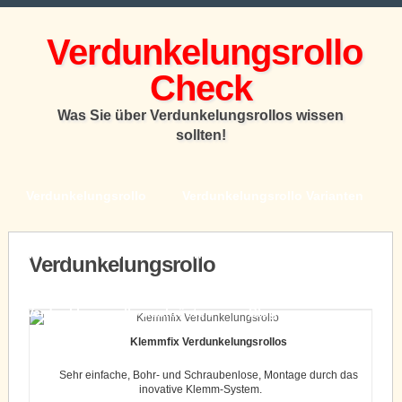
Verdunkelungsrollo
Datenschutzerklärung lesen
Ok
Check
Was Sie über Verdunkelungsrollos wissen
sollten!
Verdunkelungsrollo
Verdunkelungsrollo Varianten
Verdunkelungsrollo für Dachfenster
Verdunkelungsrollo
Verdunklungsrollo nachrüsten
Blog
Klemmfix Verdunkelungsrollos
Sehr einfache, Bohr- und Schraubenlose, Montage durch das
inovative Klemm-System.